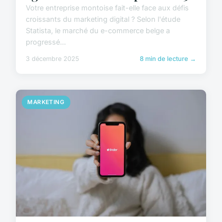
Votre entreprise montoise fait-elle face aux défis
croissants du marketing digital ? Selon l'étude
Statista, le marché du e-commerce belge a
progressé...
3 décembre 2025
8 min de lecture →
MARKETING