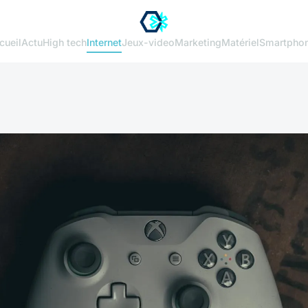
cueil
Actu
High tech
Internet
Jeux-video
Marketing
Matériel
Smartpho