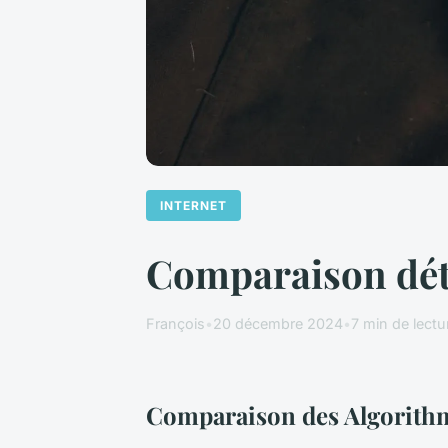
INTERNET
Comparaison déta
François
•
20 décembre 2024
•
7 min de lectu
Comparaison des Algorith