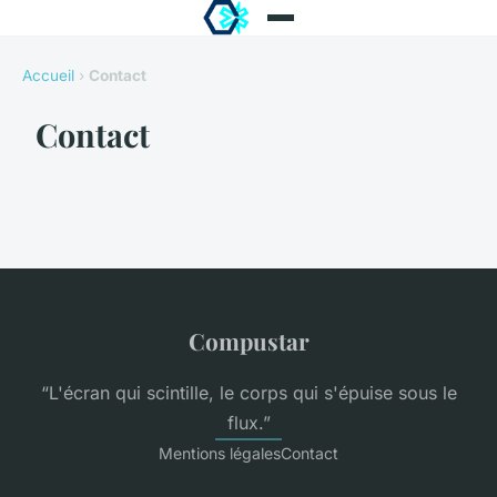
Accueil
›
Contact
Contact
Compustar
“L'écran qui scintille, le corps qui s'épuise sous le
flux.”
Mentions légales
Contact