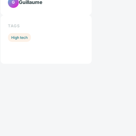
Guillaume
G
TAGS
High tech