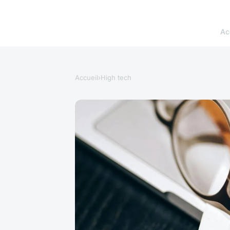
Ac
Accueil
›
High tech