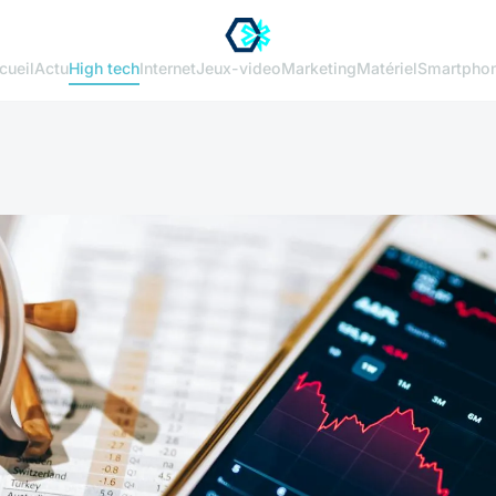
cueil
Actu
High tech
Internet
Jeux-video
Marketing
Matériel
Smartpho